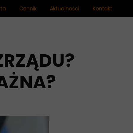
rta
Cennik
Aktualności
Kontakt
hanik Olsztyn
sztat samochodowy Olsztyn
ZRZĄDU?
AŻNA?