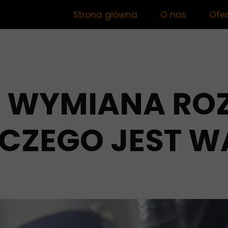
Strona główna
O nas
Ofe
Mec
War
E WYMIANA RO
CZEGO JEST W