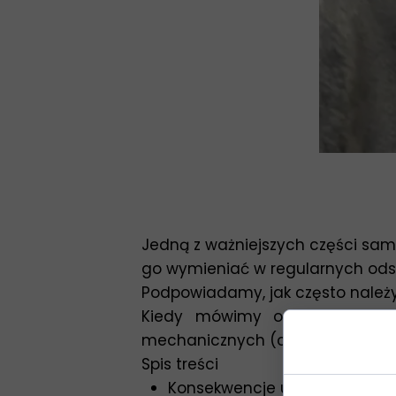
Jedną z ważniejszych części sam
go wymieniać w regularnych odst
Podpowiadamy, jak często należ
Kiedy mówimy o wymianie ro
mechanicznych (choć w wypadku 
Spis treści
Konsekwencje uszkodzenia ła