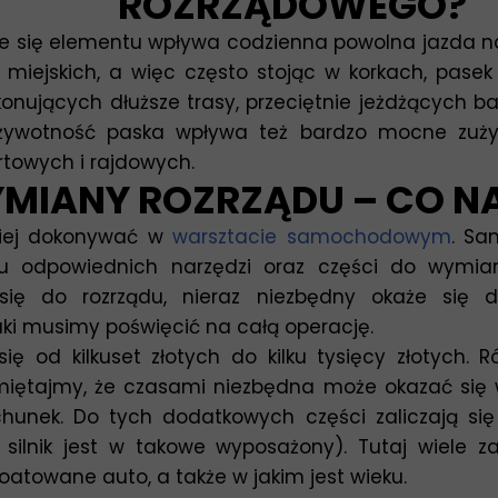
ROZRZĄDOWEGO?
e się elementu wpływa codzienna powolna jazda na 
iejskich, a więc często stojąc w korkach, pasek 
ujących dłuższe trasy, przeciętnie jeżdżących bard
żywotność paska wpływa też bardzo mocne zużyci
towych i rajdowych.
MIANY ROZRZĄDU – CO NA
piej dokonywać w
warsztacie samochodowym
. Sa
 odpowiednich narzędzi oraz części do wymian
się do rozrządu, nieraz niezbędny okaże się 
ki musimy poświęcić na całą operację.
 od kilkuset złotych do kilku tysięcy złotych. R
Pamiętajmy, że czasami niezbędna może okazać si
chunek. Do tych dodatkowych części zaliczają się
i silnik jest w takowe wyposażony). Tutaj wiele 
loatowane auto, a także w jakim jest wieku.