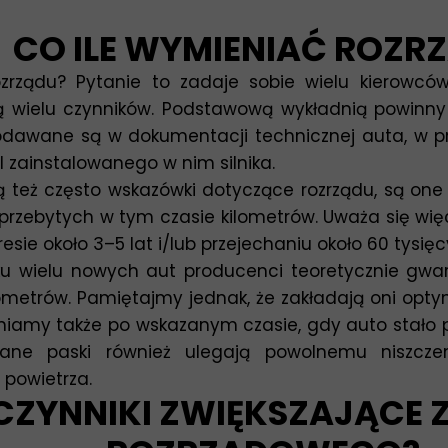
CO ILE WYMIENIAĆ ROZR
zrządu? Pytanie to zadaje sobie wielu kierowców
 wielu czynników. Podstawową wykładnią powinny
dawane są w dokumentacji technicznej auta, w pr
 zainstalowanego w nim silnika.
 też często wskazówki dotyczące rozrządu, są one 
z przebytych w tym czasie kilometrów. Uważa się w
ie około 3–5 lat i/lub przejechaniu około 60 tysięc
u wielu nowych aut producenci teoretycznie gwara
lometrów. Pamiętajmy jednak, że zakładają oni op
niamy także po wskazanym czasie, gdy auto stało p
ane paski również ulegają powolnemu niszczen
 powietrza.
 CZYNNIKI ZWIĘKSZAJĄCE 