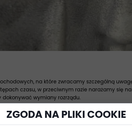
ochodowych, na które zwracamy szczególną uwagę w 
ępach czasu, w przeciwnym razie narażamy się na b
y dokonywać wymiany rozrządu.
zrządu, nie mamy oczywiście na myśli wymia
ZGODA NA PLIKI COOKIE
awarii może zajść taka potrzeba), ale wyłącznie 
ńcucha i paska rozrządu