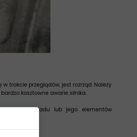
trakcie przeglądów, jest rozrząd. Należy
ardzo kosztowne awarie silnika.
ny całego układu lub jego elementów
samego paska.