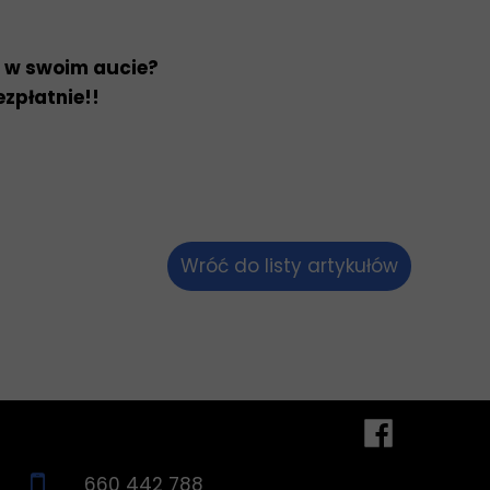
u w swoim aucie?
zpłatnie!!
Wróć do listy artykułów
660 442 788